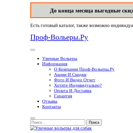
До конца месяца выгодные ски
Перейти
Есть готовый каталог, также возможно индивидуа
к
Проф-Вольеры.Ру
содержимому
Кнопка
Открыть
Уличные Вольеры
Информация
О Компании Проф-Вольеры.Ру
Акции И Скидки
Фото И Видео Отчет
Хотите Индивидуально?
Оплата И Доставка
Гарантия
Отзывы
Контакты
Кнопка
Закрыть
Поиск