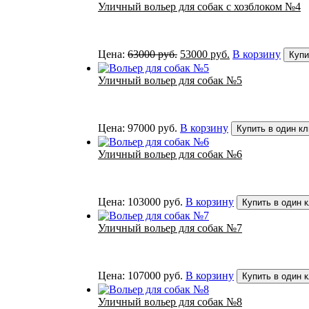
составляла
43000 руб..
Уличный вольер для собак с хозблоком №4
53000 руб..
Первоначальная
Текущая
Цена:
63000
руб.
53000
руб.
В корзину
Купи
цена
цена:
составляла
53000 руб..
Уличный вольер для собак №5
63000 руб..
Цена:
97000
руб.
В корзину
Купить в один кл
Уличный вольер для собак №6
Цена:
103000
руб.
В корзину
Купить в один 
Уличный вольер для собак №7
Цена:
107000
руб.
В корзину
Купить в один 
Уличный вольер для собак №8