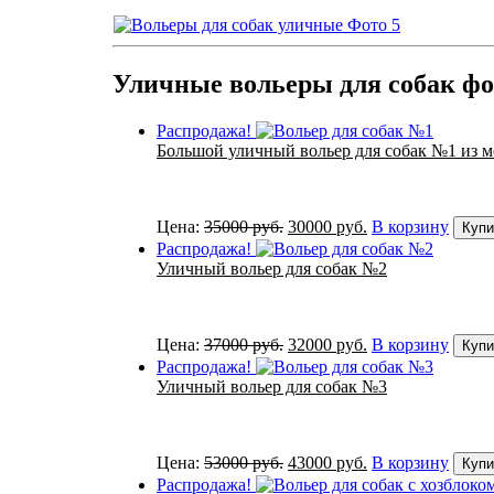
Уличные вольеры для собак фо
Распродажа!
Большой уличный вольер для собак №1 из м
Первоначальная
Текущая
Цена:
35000
руб.
30000
руб.
В корзину
Купи
цена
цена:
Распродажа!
составляла
30000 руб..
Уличный вольер для собак №2
35000 руб..
Первоначальная
Текущая
Цена:
37000
руб.
32000
руб.
В корзину
Купи
цена
цена:
Распродажа!
составляла
32000 руб..
Уличный вольер для собак №3
37000 руб..
Первоначальная
Текущая
Цена:
53000
руб.
43000
руб.
В корзину
Купи
цена
цена:
Распродажа!