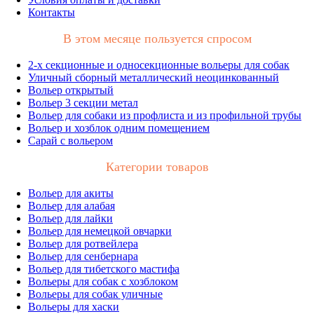
Контакты
В этом месяце пользуется спросом
2-х секционные и односекционные вольеры для собак
Уличный сборный металлический неоцинкованный
Вольер открытый
Вольер 3 секции метал
Вольер для собаки из профлиста и из профильной трубы
Вольер и хозблок одним помещением
Сарай с вольером
Категории товаров
Вольер для акиты
Вольер для алабая
Вольер для лайки
Вольер для немецкой овчарки
Вольер для ротвейлера
Вольер для сенбернара
Вольер для тибетского мастифа
Вольеры для собак с хозблоком
Вольеры для собак уличные
Вольеры для хаски