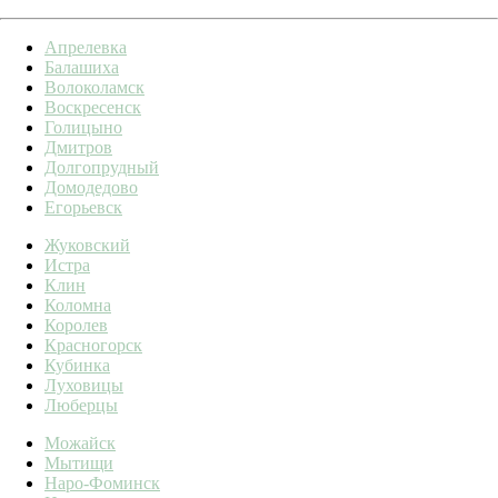
Апрелевка
Балашиха
Волоколамск
Воскресенск
Голицыно
Дмитров
Долгопрудный
Домодедово
Егорьевск
Жуковский
Истра
Клин
Коломна
Королев
Красногорск
Кубинка
Луховицы
Люберцы
Можайск
Мытищи
Наро-Фоминск