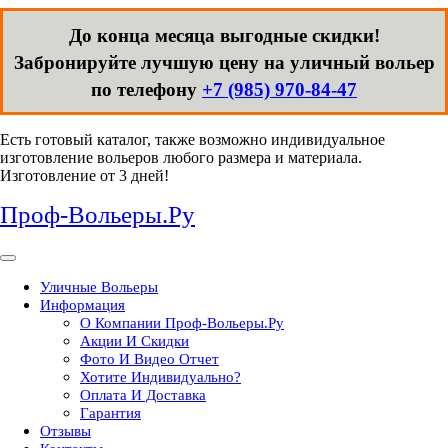
До конца месяца выгодные скидки!
Забронируйте лучшую цену на уличный вольер
по телефону
+7 (985) 970-84-47
Перейти
Есть готовый каталог, также возможно индивидуальное
к
изготовление вольеров любого размера и материала.
содержимому
Изготовление от 3 дней!
Проф-Вольеры.Ру
Кнопка
Открыть
Уличные Вольеры
Информация
О Компании Проф-Вольеры.Ру
Акции И Скидки
Фото И Видео Отчет
Хотите Индивидуально?
Оплата И Доставка
Гарантия
Отзывы