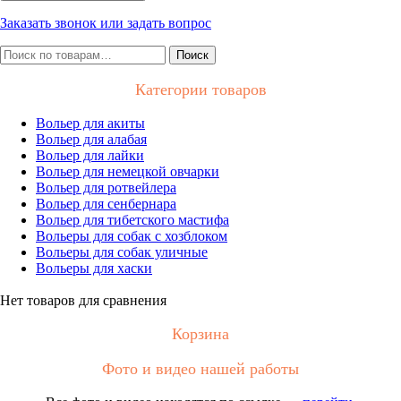
Заказать звонок или задать вопрос
Искать:
Поиск
Категории товаров
Вольер для акиты
Вольер для алабая
Вольер для лайки
Вольер для немецкой овчарки
Вольер для ротвейлера
Вольер для сенбернара
Вольер для тибетского мастифа
Вольеры для собак с хозблоком
Вольеры для собак уличные
Вольеры для хаски
Нет товаров для сравнения
Корзина
Фото и видео нашей работы