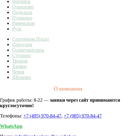
Ногинск
Одинцово
Подольск
Пушкино
Раменском
Руза
Сергиевом Посад
Серпухов
Солнечногорск
Ступино
Троицк
Химки
Чехов
Щёлково
О компании
График работы: 8-22 —
заявки через сайт принимаются
круглосуточно!
Телефоны:
+7 (495) 970-84-47
,
+7 (985) 970-84-47
WhatsApp