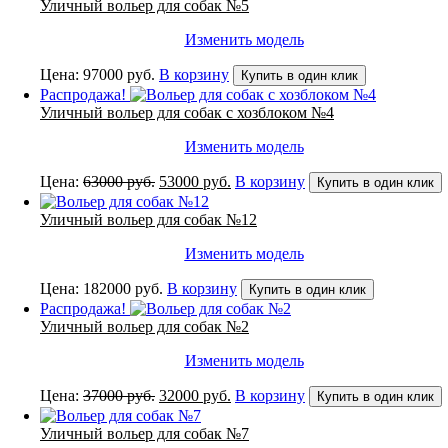
Уличный вольер для собак №5
Изменить модель
Цена:
97000
руб.
В корзину
Купить в один клик
Распродажа!
Уличный вольер для собак с хозблоком №4
Изменить модель
Первоначальная
Текущая
Цена:
63000
руб.
53000
руб.
В корзину
Купить в один клик
цена
цена:
составляла
53000 руб..
Уличный вольер для собак №12
63000 руб..
Изменить модель
Цена:
182000
руб.
В корзину
Купить в один клик
Распродажа!
Уличный вольер для собак №2
Изменить модель
Первоначальная
Текущая
Цена:
37000
руб.
32000
руб.
В корзину
Купить в один клик
цена
цена:
составляла
32000 руб..
Уличный вольер для собак №7
37000 руб..