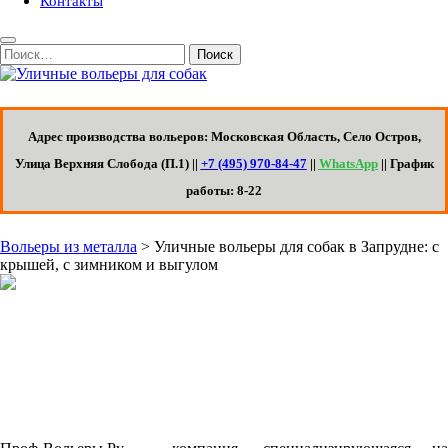
Контакты
Кнопка
Закрыть
Поиск
Адрес производства вольеров: Московская Область, Село Остров,
Улица Верхняя Слобода (П.1) ||
+7 (495) 970-84-47
||
WhatsApp
|| График
работы: 8-22
Вольеры из металла
>
Уличные вольеры для собак в Запрудне: с
крышей, с зимником и выгулом
Уличные вольеры для собак в Запрудне:
с крышей, с зимником и выгулом